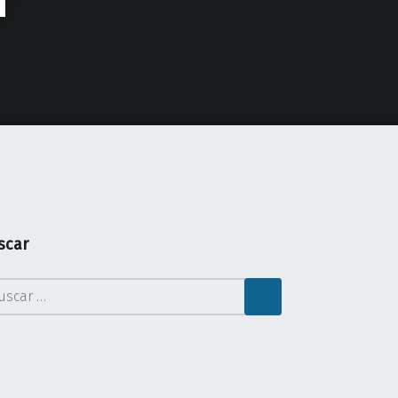
scar
car: