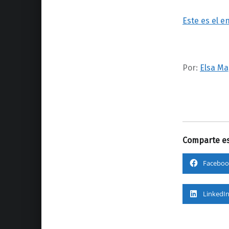
Este es el e
Por:
Elsa Ma
Comparte es
Faceboo
LinkedI
Volver a la navegación principal