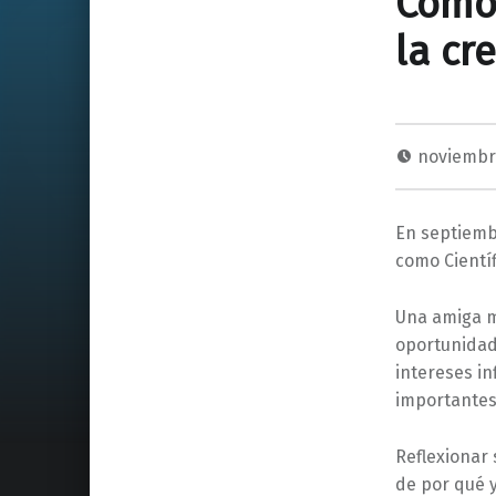
Cómo 
la cr
noviembr
En septiembr
como Cientí
Una amiga me
oportunidad
intereses i
importantes
Reflexionar
de por qué 