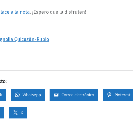
nlace a la nota
. ¡Espero que la disfruten!
gnolia Quicazán-Rubio
to:
k
WhatsApp
Correo electrónico
Pinterest
n
X