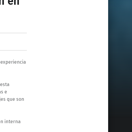
en en
 experiencia
 esta
as e
jes que son
ón interna