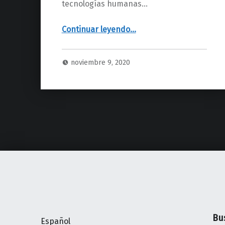
tecnologías humanas…
“BIOINSPIRACIÓN ¡Bienvenidos a mi blog!”
Continuar leyendo
…
noviembre 9, 2020
Bu
Español