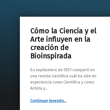
Cómo la Ciencia y el
Arte influyen en la
creación de
Bioinspirada
En septiembre de 2021 compartí en
una revista científica cuál ha sido mi
experiencia como Científica y como
Artista y…
“Cómo la Ciencia y el Arte influyen en la creación de Bioinspirada”
Continuar leyendo
…