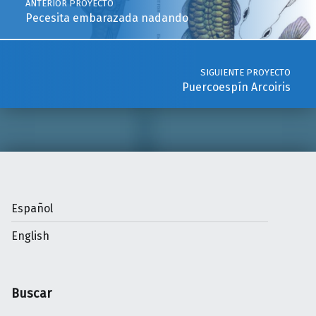
ANTERIOR PROYECTO
Pecesita embarazada nadando
SIGUIENTE PROYECTO
Puercoespín Arcoiris
Español
English
Buscar